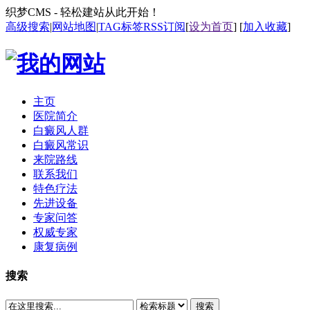
织梦CMS - 轻松建站从此开始！
高级搜索
|
网站地图
|
TAG标签
RSS订阅
[
设为首页
] [
加入收藏
]
主页
医院简介
白癜风人群
白癜风常识
来院路线
联系我们
特色疗法
先进设备
专家问答
权威专家
康复病例
搜索
搜索