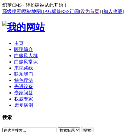
织梦CMS - 轻松建站从此开始！
高级搜索
|
网站地图
|
TAG标签
RSS订阅
[
设为首页
] [
加入收藏
]
主页
医院简介
白癜风人群
白癜风常识
来院路线
联系我们
特色疗法
先进设备
专家问答
权威专家
康复病例
搜索
搜索