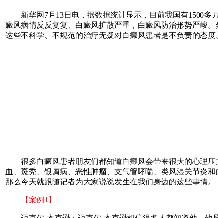
新华网7月13日电，据数据统计显示，目前我国有1500多
癜风病情反反复复、白癜风扩散严重，白癜风防治形势严峻。
这些不科学、不规范的治疗无疑对白癜风患者是不负责的态度
很多白癜风患者朋友们都知道白癜风会带来很大的心理压力
血、斑秃、银屑病、恶性肿瘤、支气管哮喘、类风湿关节炎和
那么今天就跟随记者为大家说说发生在我们身边的这些事情。
【案例1】
迈克尔·杰克逊：迈克尔·杰克逊相信很多人都知道他，他原