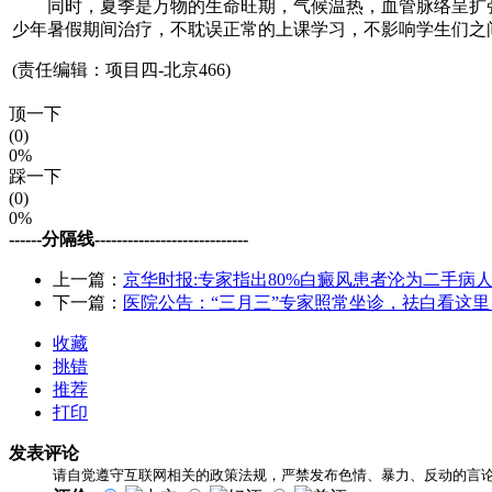
同时，夏季是万物的生命旺期，气候温热，血管脉络呈扩张
少年暑假期间治疗，不耽误正常的上课学习，不影响学生们之
(责任编辑：项目四-北京466)
顶一下
(0)
0%
踩一下
(0)
0%
------分隔线----------------------------
上一篇：
京华时报:专家指出80%白癜风患者沦为二手病
下一篇：
医院公告：“三月三”专家照常坐诊，祛白看这里
收藏
挑错
推荐
打印
发表评论
请自觉遵守互联网相关的政策法规，严禁发布色情、暴力、反动的言