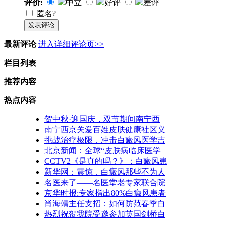
评价:
中立
好评
差评
匿名?
发表评论
最新评论
进入详细评论页>>
栏目列表
推荐内容
热点内容
贺中秋·迎国庆，双节期间南宁西
南宁西京关爱百姓皮肤健康社区义
挑战治疗极限，冲击白癜风医学吉
北京新闻：全球“皮肤病临床医学
CCTV2《是真的吗？》：白癜风患
新华网：震惊，白癜风那些不为人
名医来了——名医堂老专家联合院
京华时报:专家指出80%白癜风患者
肖海靖主任支招：如何防范春季白
热烈祝贺我院受邀参加英国剑桥白