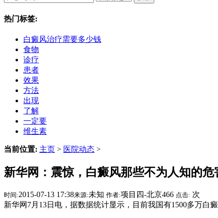
热门标签:
白癜风治疗需要多少钱
食物
诊疗
患者
效果
方法
出现
了解
一定要
维生素
当前位置:
主页
>
医院动态
>
新华网：震惊，白癜风那些不为人知的危
2015-07-13 17:38
未知
项目四-北京466
次
时间:
来源:
作者:
点击:
新华网7月13日电，据数据统计显示，目前我国有1500多万白