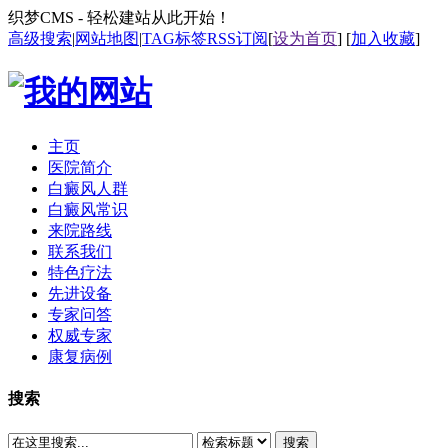
织梦CMS - 轻松建站从此开始！
高级搜索
|
网站地图
|
TAG标签
RSS订阅
[
设为首页
] [
加入收藏
]
主页
医院简介
白癜风人群
白癜风常识
来院路线
联系我们
特色疗法
先进设备
专家问答
权威专家
康复病例
搜索
搜索